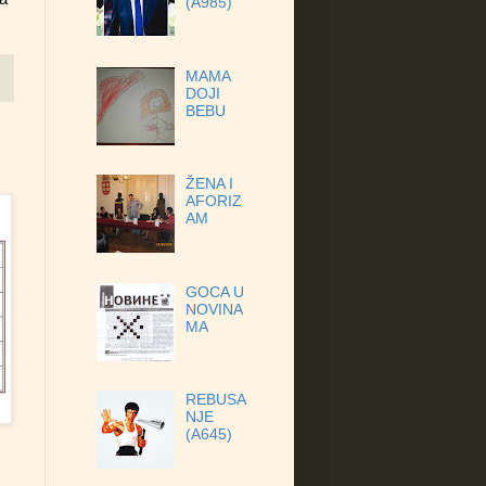
(A985)
MAMA
DOJI
BEBU
ŽENA I
AFORIZ
AM
GOCA U
NOVINA
MA
REBUSA
NJE
(A645)