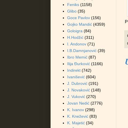
Feniks
(1158)
Glibo
(35)
Goce Pavlov
(156)
P
Gojko Mandić
(4359)
Goloigra
(84)
H.Hodžić
(311)
I. Andonov
(71)
I.B.Damnjanović
(39)
Ibro Memić
(87)
Ilija Đurković
(1166)
Indirekt
(742)
Ivanišević
(604)
J. Dubrović
(191)
J. Novaković
(148)
J. Vuković
(270)
Jovan Nedić
(2776)
K. Ivanov
(298)
K. Knežević
(83)
K. Majetić
(34)