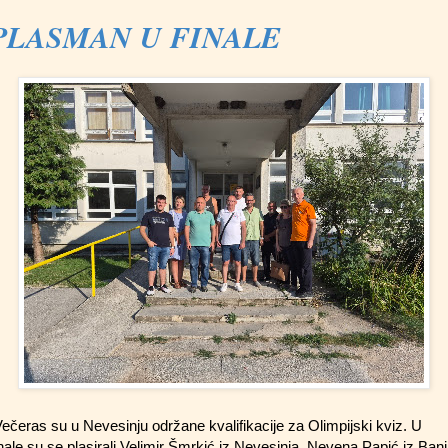
PLASMAN U FINALE
ečeras su u Nevesinju održane kvalifikacije za Olimpijski kviz. U
inale su se plasirali Velimir Šmrkić iz Nevesinja, Nevena Papić iz Ban