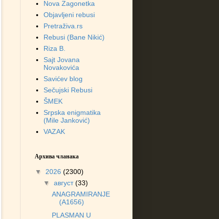
Nova Zagonetka
Objavljeni rebusi
Pretraživa.rs
Rebusi (Bane Nikić)
Riza B.
Sajt Jovana
Novakovića
Savićev blog
Sečujski Rebusi
ŠMEK
Srpska enigmatika
(Mile Janković)
VAZAK
Архива чланака
▼
2026
(2300)
▼
август
(33)
ANAGRAMIRANJE
(A1656)
PLASMAN U