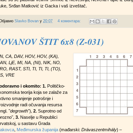
uke, Srđan Matković iz Gacka i vaš izveštač.
Објавио
Slavko Bovan
у
20:07
4 коментара:
JOVANOV ŠTIT 6x8 (Z-031)
N, CA, DAV, HOV, HOV, (KA),
jAN, LjE, MI, NA, (NI), NIK, NO,
RO, RAST, STI, TI, TI, TI, (TO),
S, VRE
odoravno i okomito: 1.
Političko-
konomska teorija koja se zalaže za
ktivno smanjenje potrošnje i
roizvodnje radi očuvanja resursa
engl.
"
degrowth
"),
2.
Suprotno od
prozno",
3.
Naselje u Republici
rvatskoj, u sastavu Grada
akovca
,
Međimurska županija
(mađarski:
Drávaszentmihály
) –