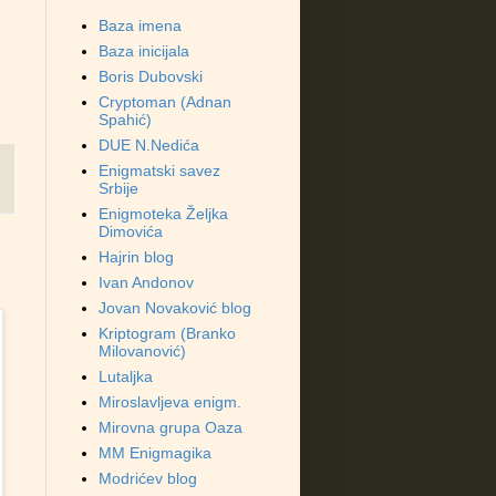
Baza imena
Baza inicijala
Boris Dubovski
Cryptoman (Adnan
Spahić)
DUE N.Nedića
Enigmatski savez
Srbije
Enigmoteka Željka
Dimovića
Hajrin blog
Ivan Andonov
Jovan Novaković blog
Kriptogram (Branko
Milovanović)
Lutaljka
Miroslavljeva enigm.
Mirovna grupa Oaza
MM Enigmagika
Modrićev blog