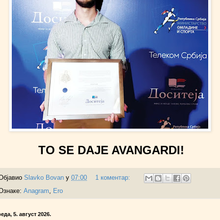
TO SE DAJE AVANGARDI!
Објавио
Slavko Bovan
у
07:00
1 коментар:
Ознаке:
Anagram
,
Ero
еда, 5. август 2026.