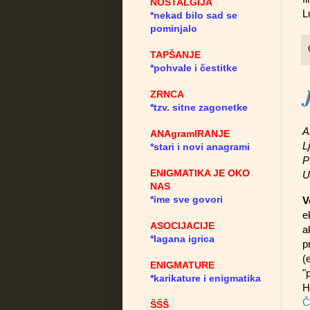
NOSTALGIJA
L
*nekad bilo sad se
pominjalo
TAPŠANJE
*pohvale i čestitke
ZRNCA
*tzv. sitne zagonetke
A
ANAgramIRANJE
L
*stari i novi anagrami
P
ENIGMATIKA JE OKO
U
NAS
*ime sve govori
V
e
ASOCIJACIJE
a
*lagana igrica
p
(
ENIGMATURE
"
*karikature i enigmatika
H
Č
ŠŠŠ