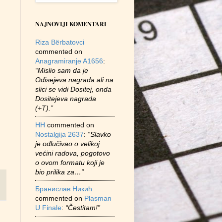
NAJNOVIJI KOMENTARI
Riza Bërbatovci
commented on
Anagramiranje A1656
:
“Mislio sam da je
Odisejeva nagrada ali na
slici se vidi Dositej, onda
Dositejeva nagrada
(+T).”
HH
commented on
Nostalgija 2637
:
“Slavko
je odlučivao o velikoj
većini radova, pogotovo
o ovom formatu koji je
bio prilika za…”
Бранислав Никић
commented on
Plasman
U Finale
:
“Čestitam!”