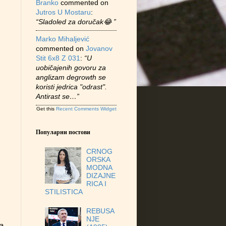
Branko
commented on
Jutros U Mostaru
:
“Sladoled za doručak😂 ”
Marko Mihaljević
commented on
Jovanov
Stit 6x8 Z 031
:
“U
uobičajenih govoru za
anglizam degrowth se
koristi jedrica "odrast".
Antirast se…”
Get this
Recent Comments Widget
Популарни постови
CRNOG
ORSKA
MODNA
DIZAJNE
RICA I
STILISTICA
REBUSA
NJE
ja