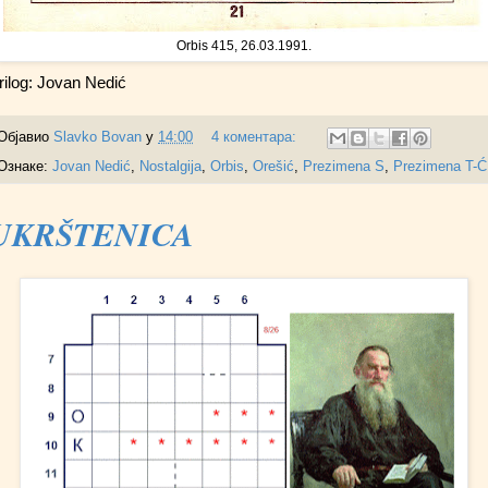
Orbis 415, 26.03.1991.
rilog: Jovan Nedić
Објавио
Slavko Bovan
у
14:00
4 коментара:
Ознаке:
Jovan Nedić
,
Nostalgija
,
Orbis
,
Orešić
,
Prezimena S
,
Prezimena T-Ć
UKRŠTENICA