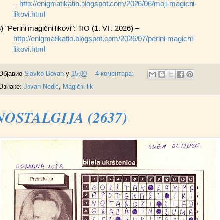
–
http://enigmatikatio.blogspot.com/2026/06/moji-magicni-
likovi.html
3) "Perini magični likovi": TIO (1. VII. 2026) –
http://enigmatikatio.blogspot.com/2026/07/perini-magicni-
likovi.html
Објавио
Slavko Bovan
у
15:00
4 коментара:
Ознаке:
Jovan Nedić
,
Magični lik
NOSTALGIJA (2637)