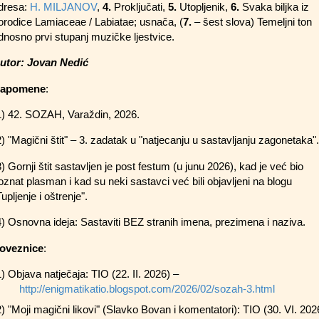
dresa:
H. MILJANOV
,
4.
Proključati
,
5.
Utopljenik,
6.
Svaka biljka iz
orodice Lamiaceae / Labiatae; usnača, (
7.
– šest slova) Temeljni ton
dnosno prvi stupanj muzičke ljestvice.
utor: Jovan Nedić
apomene
:
1) 42. SOZAH, Varaždin, 2026.
2) "Magični štit" – 3. zadatak u "natjecanju u sastavljanju zagonetaka".
3) Gornji štit sastavljen je post festum (u junu 2026), kad je već bio
oznat plasman i kad su neki sastavci već bili objavljeni na blogu
Tupljenje i oštrenje".
4) Osnovna ideja: Sastaviti BEZ stranih imena, prezimena i naziva.
oveznice
:
1) Objava natječaja: TIO (22. II. 2026) –
http://enigmatikatio.blogspot.com/2026/02/sozah-3.html
2) "Moji magični likovi" (Slavko Bovan i komentatori): TIO (30. VI. 202