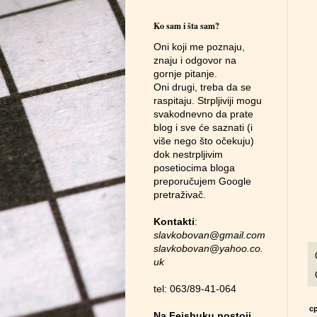
Ko sam i šta sam?
Oni koji me poznaju,
znaju i odgovor na
gornje pitanje.
Oni drugi, treba da se
raspitaju. Strpljiviji mogu
svakodnevno da prate
blog i sve će saznati (i
više nego što očekuju)
dok nestrpljivim
posetiocima bloga
preporučujem Google
pretraživač.
Kontakti
:
slavkobovan
@
gmail.com
slavkobovan
@
yahoo.co.
uk
tel: 063/89-41-064
ср
Na Fejsbuku postoji