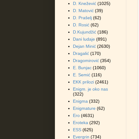
D. Knežević
(1025)
D. Matović
(39)
D. Prašelj
(62)
D. Rosić
(62)
D.Kujundžić
(186)
Dani ludaje
(891)
Dejan Minić
(2630)
Dragalić
(170)
Dragomirović
(354)
E. Bunjac
(1060)
E. Semić
(116)
EKK prilozi
(2461)
Enigm. je oko nas
(322)
Enigma
(332)
Enigmature
(62)
Ero
(4631)
Eroteka
(292)
ESS
(625)
Evergrin
(734)