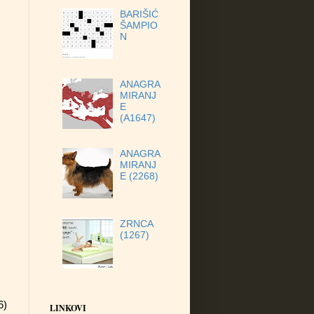
BARIŠIĆ
ŠAMPIO
N
ANAGRA
MIRANJ
E
(A1647)
ANAGRA
MIRANJ
E (2268)
ZRNCA
(1267)
6)
LINKOVI