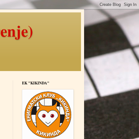
enje)
EK "KIKINDA"