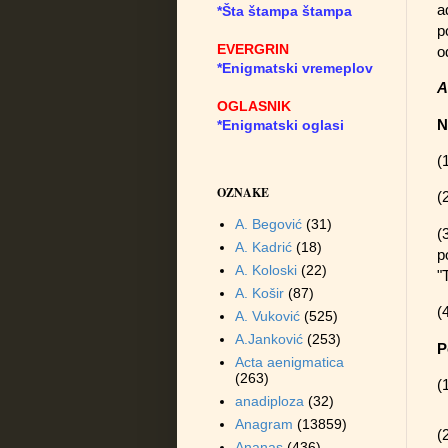
a
*Šta štampa štampa
p
EVERGRIN
o
*Enigmatski vremeplov
A
OGLASNIK
N
*Enigmatski oglasi
(
OZNAKE
(
A. Begović
(31)
(
A. Kadrić
(18)
p
A. Koloski
(22)
"
A. Košir
(87)
(
A. Vuković
(525)
A.Janković
(253)
P
Acta aenigmatica
(263)
(
anadiploza
(32)
Anagram
(13859)
(
Ananas
(436)