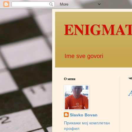
ENIGMATIK
Ime sve govori
O мени
че
Slavko Bovan
Прикажи мој комплетан
профил