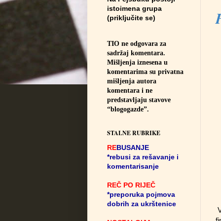
istoimena grupa
(priključite se)
TIO ne odgovara za
sadržaj komentara.
Mišljenja iznesena u
komentarima su privatna
mišljenja autora
komentara i ne
predstavljaju stavove
“blogogazde”.
STALNE RUBRIKE
RE
BUSANJE
*rebusi za rešavanje i
komentarisanje
REČ PO RIJEČ
*preporuka pojmova
dobrih za ukrštenice
V
f