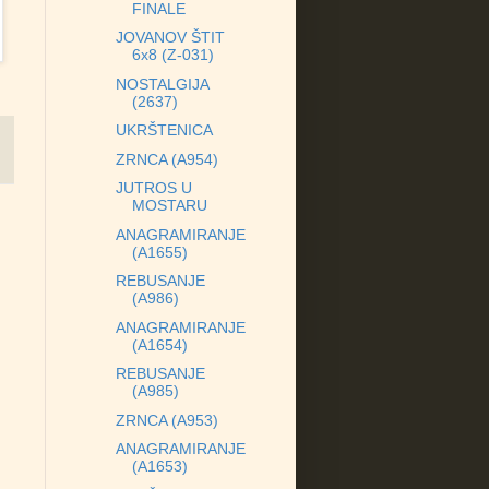
FINALE
JOVANOV ŠTIT
6x8 (Z-031)
NOSTALGIJA
(2637)
UKRŠTENICA
ZRNCA (A954)
JUTROS U
MOSTARU
ANAGRAMIRANJE
(A1655)
REBUSANJE
(A986)
ANAGRAMIRANJE
(A1654)
REBUSANJE
(A985)
ZRNCA (A953)
ANAGRAMIRANJE
(A1653)