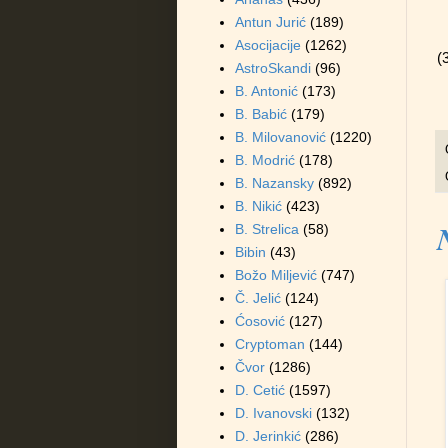
Antun Jurić
(189)
Asocijacije
(1262)
(
AstroSkandi
(96)
B. Antonić
(173)
B. Babić
(179)
B. Milovanović
(1220)
B. Modrić
(178)
B. Nazansky
(892)
B. Nikić
(423)
B. Strelica
(58)
Bibin
(43)
Božo Miljević
(747)
Č. Jelić
(124)
Ćosović
(127)
Cryptoman
(144)
Čvor
(1286)
D. Cetić
(1597)
D. Ivanovski
(132)
D. Jerinkić
(286)